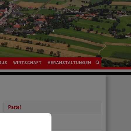
Site
MUS
WIRTSCHAFT
VERANSTALTUNGEN
search
toggle
Partei
ÖVP