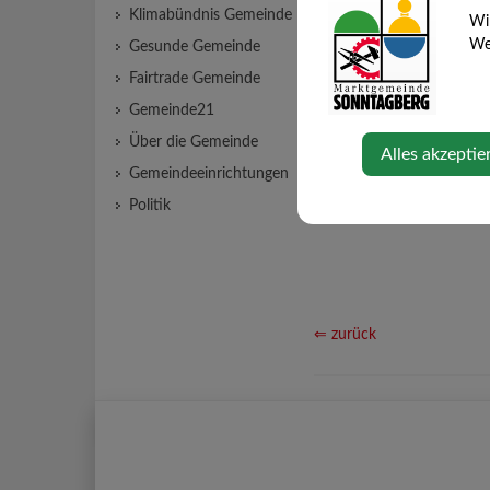
Klimabündnis Gemeinde
Wi
Web
Gesunde Gemeinde
Fairtrade Gemeinde
Gemeinde21
Über die Gemeinde
Alles akzeptie
Gemeindeeinrichtungen
Politik
⇐ zurück