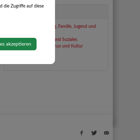
die Zugriffe auf diese
Zuständigkeiten
Ausschuss für Bildung, Familie, Jugend und
Gesundheit
Ausschuss für Sport und Soziales
ies akzeptieren
Ausschuss für Tourismus und Kultur
Jugendreferent