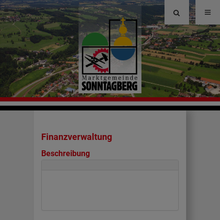
Site
search
toggle
Finanzverwaltung
Beschreibung