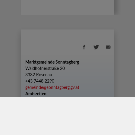
Marktgemeinde Sonntagberg
Waidhofnerstraße 20
3332 Rosenau
+43 7448 2290
gemeinde@sonntagberg.gv.at
Amtszeiten:
Montag bis Freitag von 08.00 Uhr bis 12.00
Uhr
Dienstag zusätzlich von 13.00 Uhr bis 18.30
Uhr
© 2026 Sonntagberg |
CMS gemeindeserver.net