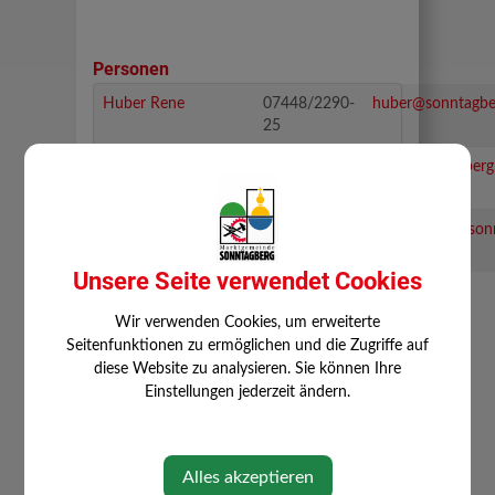
Personen
Huber Rene
07448/2290-
huber@sonntagber
25
Unterbuchschachner
07448 2290-
ubs@sonntagberg.
Ferdinand
26
Käferböck Yvonne
07448 2290
kaeferboeck@sonn
20
Unsere Seite verwendet Cookies
Wir verwenden Cookies, um erweiterte
Seitenfunktionen zu ermöglichen und die Zugriffe auf
⇐ zurück
diese Website zu analysieren. Sie können Ihre
Einstellungen jederzeit ändern.
Alles akzeptieren