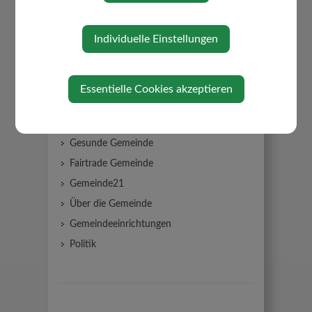
GEMEINDE SONNTAGBERG
Individuelle Einstellungen
Gemeindeamt
Mitarbeiter
Essentielle Cookies akzeptieren
Gemeinderat
Klimabündnis Gemeinde
Gesunde Gemeinde
Fairtrade Gemeinde
Gemeinde21
Über die Gemeinde
Gemeindeeinrichtungen
Politik