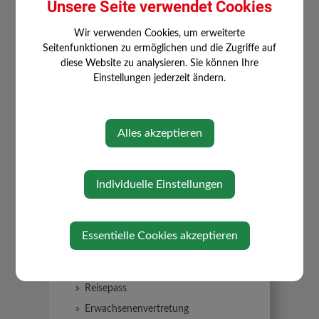
Unsere Seite verwendet Cookies
Erben und Vererben
Wir verwenden Cookies, um erweiterte
Führerschein
Seitenfunktionen zu ermöglichen und die Zugriffe auf
Geburt
diese Website zu analysieren. Sie können Ihre
Einstellungen jederzeit ändern.
Gesetzliche Neuerungen
Gewalt in der Familie
Grundbuch
Alles akzeptieren
Heirat
Jobs
Individuelle Einstellungen
Kinderbetreuung
KFZ
Pension
Essentielle Cookies akzeptieren
Personalausweis
Pflege
Reisepass
Erwachsenenvertretung