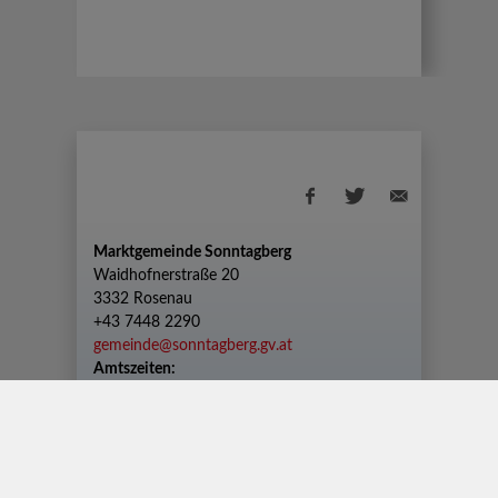
Marktgemeinde Sonntagberg
Waidhofnerstraße 20
3332 Rosenau
+43 7448 2290
gemeinde@sonntagberg.gv.at
Amtszeiten:
Montag bis Freitag von 08.00 Uhr bis 12.00
Uhr
Dienstag zusätzlich von 13.00 Uhr bis 18.30
Uhr