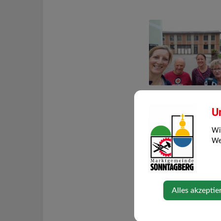
U
Wi
Web
Alles akzeptie