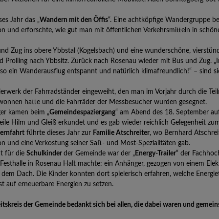
es Jahr das „
Wandern mit den Öffis
“. Eine achtköpfige Wandergruppe be
on und erforschte, wie gut man mit öffentlichen Verkehrsmitteln in schö
und Zug ins obere Ybbstal (Kogelsbach) und eine wunderschöne, vierstü
nd Prolling nach Ybbsitz. Zurück nach Rosenau wieder mit Bus und Zug. 
 so ein Wanderausflug entspannt und natürlich klimafreundlich!“ – sind si
erwerk der Fahrradständer eingeweiht, den man im Vorjahr durch die Tei
wonnen hatte und die Fahrräder der Messbesucher wurden gesegnet.
ger kamen beim „
Gemeindespaziergang
“ am Abend des 18. September auf
eile Hilm und Gleiß erkundet und es gab wieder reichlich Gelegenheit zu
ernfahrt
führte dieses Jahr zur
Familie Atschreiter
, wo Bernhard Atschrei
ion und eine Verkostung seiner Saft- und Most-Spezialitäten gab.
t für die
Schulkinder
der Gemeinde war der „
Energy-Trailer
“ der Fachhoc
 Festhalle in Rosenau Halt machte: ein Anhänger, gezogen von einem Elek
 dem Dach. Die Kinder konnten dort spielerisch erfahren, welche Energiet
t auf erneuerbare Energien zu setzen.
tskreis der Gemeinde bedankt sich bei allen, die dabei waren und gemei