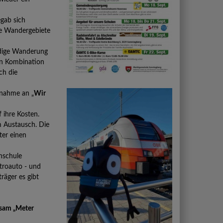
gab sich
ne Wandergebiete
ndige Wanderung
„In Kombination
ch die
lnahme an „
Wir
 ihre Kosten.
m Austausch. Die
ter einen
hschule
troauto - und
räger es gibt
nsam „Meter