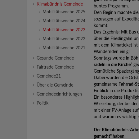
Klimabündnis Gemeinde
buntes Programm.
Mobilitätswoche 2025
Den Beginn machte dies
sozusagen auf Expediti
Mobilitätswoche 2024
kommt.
Mobilitätswoche 2023
Das Ergebnis: Mit Bus 
über die Frieslingalm u
Mobilitätswoche 2022
mit dem Klimaticket ist
Mobilitätswoche 2021
Wandernden einig!
Gesunde Gemeinde
Sonntags wurde in Böhl
radeln in die Kirche
“ ge
Fairtrade Gemeinde
Gemütliche Spaziergän
Gemeinde21
Dabei wurden die Ortst
gemeinsame F
ahrrad-St
Über die Gemeinde
Einblick in die Produkt
Gemeindeeinrichtungen
Ein besonderes Highligh
Politik
Wieselburg, der bei der
mit einer PV-Anlage auf
und warum es wichtig is
Der Klimabündnis-Arbei
gemacht“ haben!