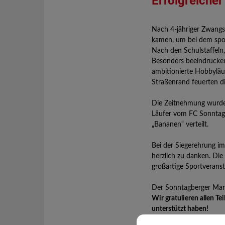
Erfolgreiche
Nach 4-jähriger Zwangs
kamen, um bei dem spor
Nach den Schulstaffeln
Besonders beeindrucken
ambitionierte Hobbyläu
Straßenrand feuerten di
Die Zeitnehmung wurde 
Läufer vom FC Sonntagb
„Bananen“ verteilt.
Bei der Siegerehrung i
herzlich zu danken. Die
großartige Sportveranst
Der Sonntagberger Markt
Wir gratulieren allen T
unterstützt haben!