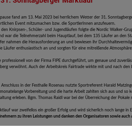
r 31. Sonntagberger Marktlauf
pause fand am 13. Mai 2023 bei herrlichem Wetter der 31. Sonntagberger
tlichen Event mitzumachen bzw. die SportlerInnen anzufeuern.
, den Knirpsen-, Schüler- und Jugendläufen folgte die Nordic Walker-Gru
d war die Teilnehmerzahl beim Hauptlauf, bei dem 135 Läufer an den Sta
fer nahmen die Herausforderung an und bewiesen ihr Durchhaltevermöge
e Läufer enthusiastisch an und sorgten für eine mitreißende Atmosphäre
professionell von der Firma FIPE durchgeführt, um genaue und zuverlässi
erg verwöhnt. Auch der Arbeitskreis Fairtrade wirkte mit und nach den
m Anschluss in der Festhalle Rosenau nutzte Sportreferent Harald Matzin
 monatelange Vorbereitung und die harte Arbeit zahlten sich aus und so 
altung erleben. Bgm. Thomas Raidl war bei der Überreichung der Pokale 
lauf war zweifellos ein großer Erfolg und wird sicherlich noch lange in E
eilnehmern zu ihren Leistungen und danken den Organisatoren sowie auch al