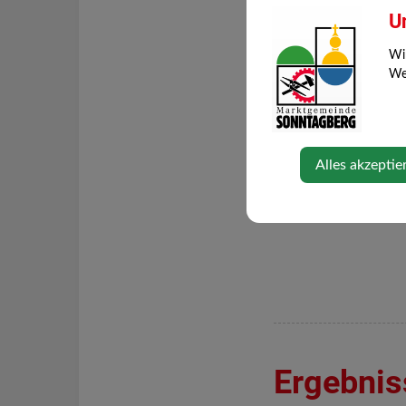
U
Ergebnisliste
Wi
Web
Fotos von Günth
Fotos von Robert 
Alles akzeptie
Ergebnis