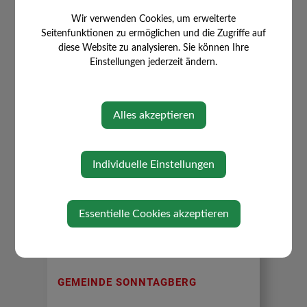
Allgemeine Verwaltung
Buchhaltung/Kassenverwaltung
Wir verwenden Cookies, um erweiterte
Fundwesen
Seitenfunktionen zu ermöglichen und die Zugriffe auf
Lustbarkeitsabgabe
diese Website zu analysieren. Sie können Ihre
Voranschlag, Rechnungsabschluss,
Einstellungen jederzeit ändern.
Nachtragsvoranschlag, etc.
Alles akzeptieren
Individuelle Einstellungen
⇐ zurück
Essentielle Cookies akzeptieren
GEMEINDE SONNTAGBERG