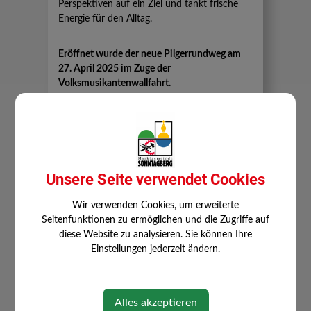
Perspektiven auf ein Ziel und tankt frische
Energie für den Alltag.
Eröffnet wurde der neue Pilgerrundweg am
27. April 2025 im Zuge der
Volksmusikantenwallfahrt.
Idee und Konzept: Engelbert Lagler
Unsere Seite verwendet Cookies
WEITERE INFORMATIONEN ZUR
VIA TRINITATIS
Wir verwenden Cookies, um erweiterte
Seitenfunktionen zu ermöglichen und die Zugriffe auf
diese Website zu analysieren. Sie können Ihre
Einstellungen jederzeit ändern.
Alles akzeptieren