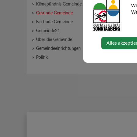
Dienstag, 
Klimabündnis Gemeinde
Wi
Web
Gesunde Gemeinde
Fairtrade Gemeinde
⇐ zurück
Gemeinde21
Über die Gemeinde
Alles akzeptie
Gemeindeeinrichtungen
Politik