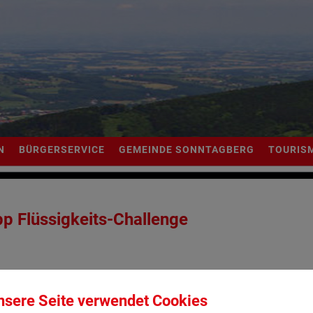
N
BÜRGERSERVICE
GEMEINDE SONNTAGBERG
TOURIS
p Flüssigkeits-Challenge
nsere Seite verwendet Cookies
UNGSTIPP.PDF