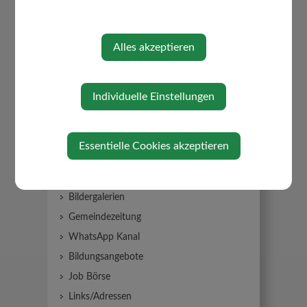
Alles akzeptieren
WILLKOMMEN
Individuelle Einstellungen
Aktuelles
Amtstafel
Neuigkeiten
Essentielle Cookies akzeptieren
Amtssignatur
Glasfaser
Bildergalerien
Gemeindezeitung
WhatsApp Kanal
Bildungsangebote
Job Börse
Links/Adressen