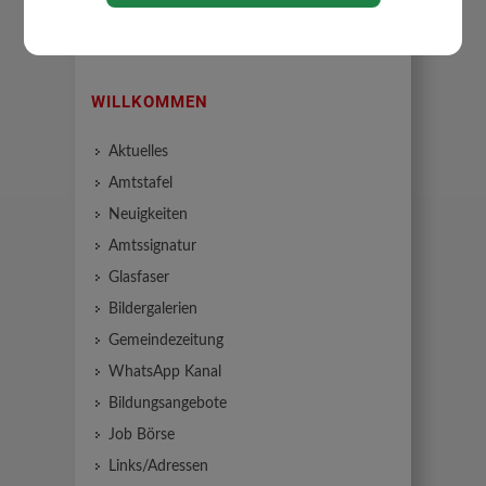
WILLKOMMEN
Aktuelles
Amtstafel
Neuigkeiten
Amtssignatur
Glasfaser
Bildergalerien
Gemeindezeitung
WhatsApp Kanal
Bildungsangebote
Job Börse
Links/Adressen