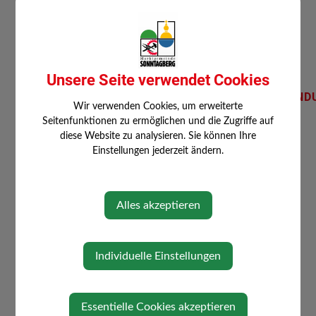
Sportreferat der MGd Sonntagberg
Unsere Seite verwendet Cookies
GEMEINDEWANDERTAG_AUSSEND
Wir verwenden Cookies, um erweiterte
Dienstag, 31. März 2026
Seitenfunktionen zu ermöglichen und die Zugriffe auf
diese Website zu analysieren. Sie können Ihre
Einstellungen jederzeit ändern.
Alles akzeptieren
⇐ zurück
Individuelle Einstellungen
Essentielle Cookies akzeptieren