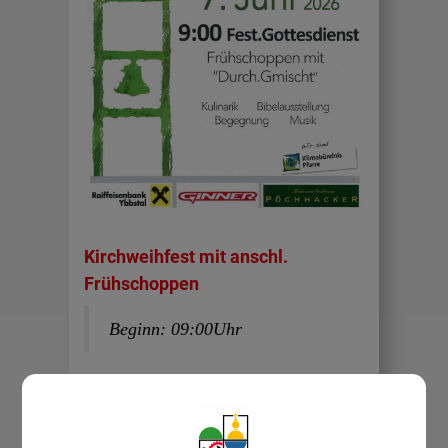
Kirchweihfest mit anschl.
Frühschoppen
Beginn: 09:00Uhr
Veranstalter