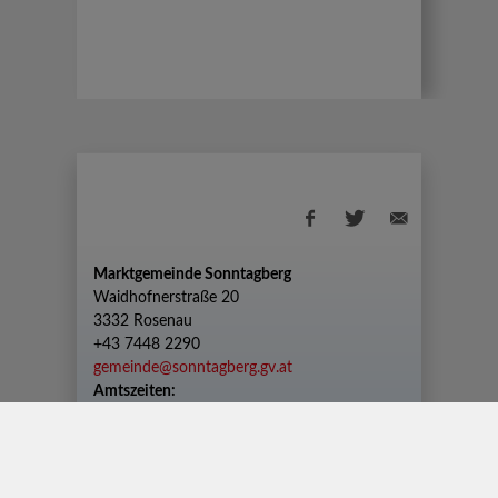
Marktgemeinde Sonntagberg
Waidhofnerstraße 20
3332 Rosenau
+43 7448 2290
gemeinde@sonntagberg.gv.at
Amtszeiten:
Montag bis Freitag von 08.00 Uhr bis 12.00
Uhr
Dienstag zusätzlich von 13.00 Uhr bis 18.30
Uhr