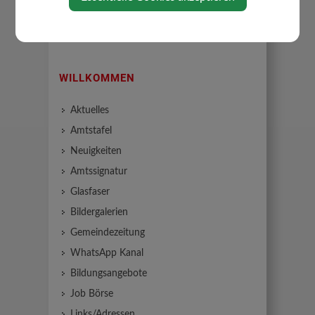
WILLKOMMEN
Aktuelles
Amtstafel
Neuigkeiten
Amtssignatur
Glasfaser
Bildergalerien
Gemeindezeitung
WhatsApp Kanal
Bildungsangebote
Job Börse
Links/Adressen