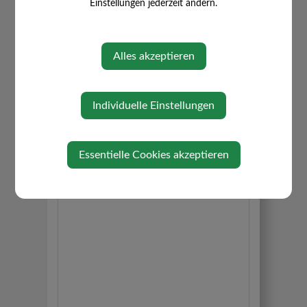
Einstellungen jederzeit ändern.
Alles akzeptieren
Veranstaltungsort
Individuelle Einstellungen
Basilika Sonntagberg
Ort Sonntagberg 1
3332 Sonntagberg
Essentielle Cookies akzeptieren